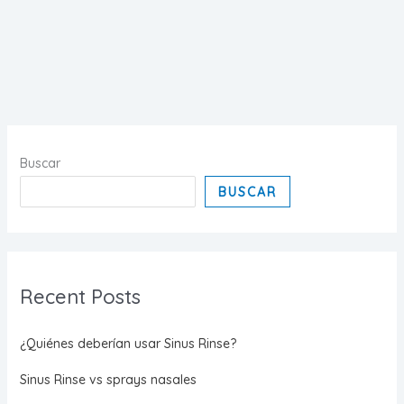
de
la
irrigación
nasal
Buscar
BUSCAR
Recent Posts
¿Quiénes deberían usar Sinus Rinse?
Sinus Rinse vs sprays nasales