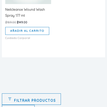
Neilcleanse Wound Wash
Spray 177 ml
Original
Current
$
189.00
$
149.00
price
price
was:
is:
AÑADIR AL CARRITO
$189.00.
$149.00.
Cuidado Corporal
FILTRAR PRODUCTOS