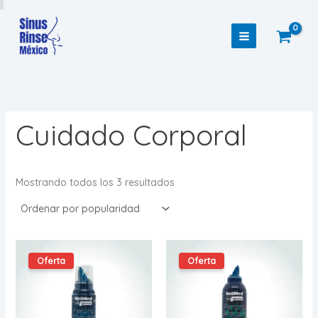
Ir
al
contenido
Cuidado Corporal
Sorted
Mostrando todos los 3 resultados
by
popularity
Oferta
Oferta