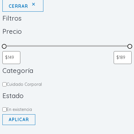
CERRAR
Filtros
Precio
Categoría
C
Cuidado Corporal
a
Estado
t
e
E
En existencia
g
s
APLICAR
o
t