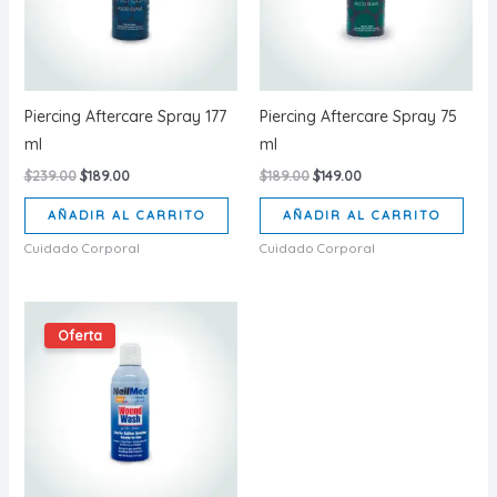
Piercing Aftercare Spray 177
Piercing Aftercare Spray 75
ml
ml
Original
Current
Original
Current
$
239.00
$
189.00
$
189.00
$
149.00
price
price
price
price
was:
is:
was:
is:
AÑADIR AL CARRITO
AÑADIR AL CARRITO
$239.00.
$189.00.
$189.00.
$149.00.
Cuidado Corporal
Cuidado Corporal
Oferta