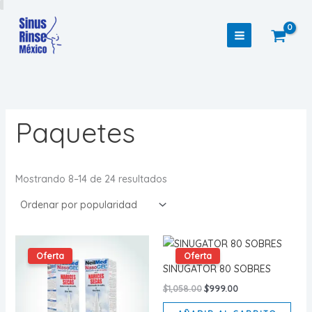
Ir
al
contenido
Paquetes
Sorted
Mostrando 8–14 de 24 resultados
by
popularity
Oferta
Oferta
SINUGATOR 80 SOBRES
Original
Current
$
1,058.00
$
999.00
price
price
was:
is: