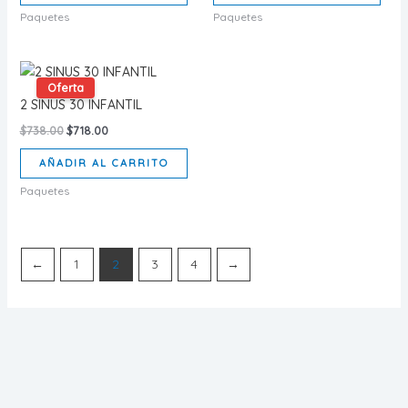
Paquetes
Paquetes
Oferta
2 SINUS 30 INFANTIL
Original
Current
$
738.00
$
718.00
price
price
was:
is:
AÑADIR AL CARRITO
$738.00.
$718.00.
Paquetes
←
1
2
3
4
→