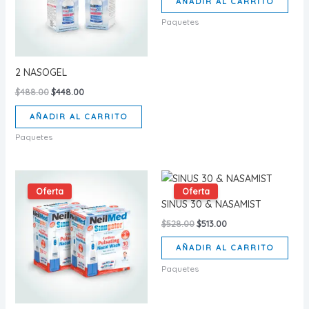
AÑADIR AL CARRITO
$1,058.00.
$999.00.
Paquetes
2 NASOGEL
Original
Current
$
488.00
$
448.00
price
price
was:
is:
AÑADIR AL CARRITO
$488.00.
$448.00.
Paquetes
Oferta
Oferta
SINUS 30 & NASAMIST
Original
Current
$
528.00
$
513.00
price
price
was:
is:
AÑADIR AL CARRITO
$528.00.
$513.00.
Paquetes