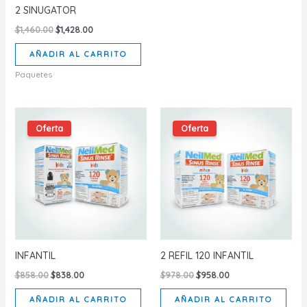
2 SINUGATOR
Original
Current
$
1,460.00
$
1,428.00
price
price
was:
is:
AÑADIR AL CARRITO
$1,460.00.
$1,428.00.
Paquetes
Oferta
Oferta
INFANTIL
2 REFIL 120 INFANTIL
Original
Current
Original
Current
$
858.00
$
838.00
$
978.00
$
958.00
price
price
price
price
was:
is:
was:
is:
AÑADIR AL CARRITO
AÑADIR AL CARRITO
$858.00.
$838.00.
$978.00.
$958.00.