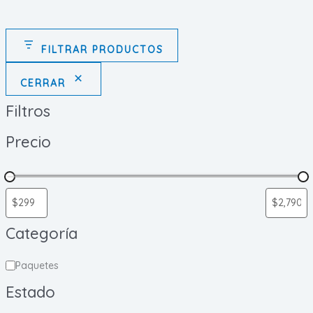
FILTRAR PRODUCTOS
CERRAR
Filtros
Precio
Categoría
C
Paquetes
a
Estado
t